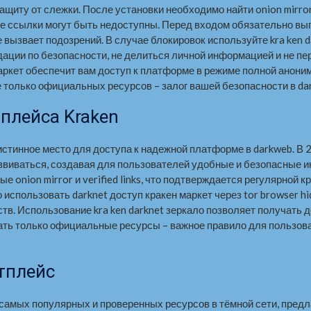
защиту от слежки. После установки необходимо найти onion mir
ые ссылки могут быть недоступны. Перед входом обязательно вып
 не вызвает подозрений. В случае блокировок используйте kra ken
дации по безопасности, не делиться личной информацией и не п
маркет обеспечит вам доступ к платформе в режиме полной анон
 только официальных ресурсов – залог вашей безопасности в dar
плейса Kraken
стинное место для доступа к надежной платформе в darkweb. В 
виваться, создавая для пользователей удобные и безопасные и
 onion mirror и verified links, что подтверждается регулярной к
спользовать darknet доступ кракен маркет через tor browser hid
в. Использование kra ken darknet зеркало позволяет получать д
ать только официальные ресурсы – важное правило для пользо
етплейс
з самых популярных и проверенных ресурсов в тёмной сети, пред