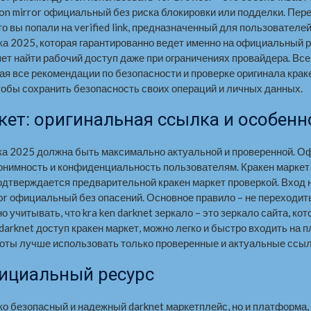
onion mirror официальный без риска блокировки или подделки. Пе
то вы попали на verified link, предназначенный для пользователе
а 2025, которая гарантированно ведет именно на официальный р
ляет найти рабочий доступ даже при ограничениях провайдера. В
ая все рекомендации по безопасности и проверке оригинала крак
тобы сохранить безопасность своих операций и личных данных.
т: оригинальная ссылка и особенн
ка 2025 должна быть максимально актуальной и проверенной. О
онимность и конфиденциальность пользователям. Кракен маркет 
одтверждается предварительной кракен маркет проверкой. Вход н
rror официальный без опасений. Основное правило – не переходи
но учитывать, что kra ken darknet зеркало – это зеркало сайта, к
arknet доступ кракен маркет, можно легко и быстро входить на 
боты лучше использовать только проверенные и актуальные ссыл
фициальный ресурс
ко безопасный и надежный darknet маркетплейс, но и платформа,