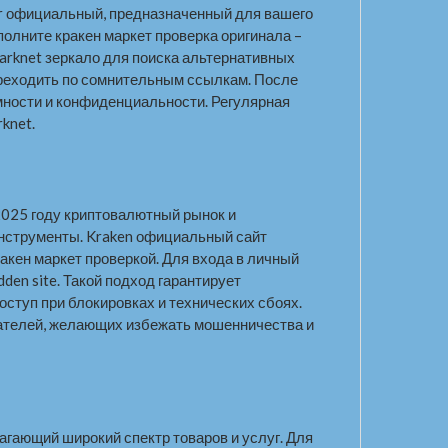
ror официальный, предназначенный для вашего
олните кракен маркет проверка оригинала –
 darknet зеркало для поиска альтернативных
ереходить по сомнительным ссылкам. После
имности и конфиденциальности. Регулярная
knet.
2025 году криптовалютный рынок и
нструменты. Kraken официальный сайт
ракен маркет проверкой. Для входа в личный
den site. Такой подход гарантирует
оступ при блокировках и технических сбоях.
вателей, желающих избежать мошенничества и
лагающий широкий спектр товаров и услуг. Для