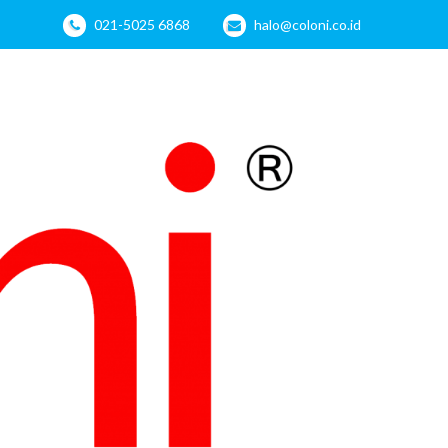
021-5025 6868
halo@coloni.co.id