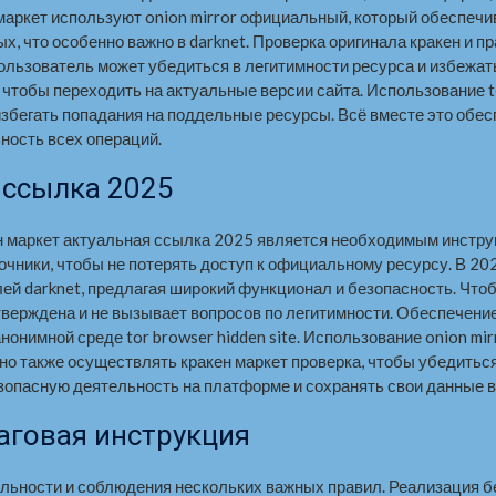
 маркет используют onion mirror официальный, который обеспечив
х, что особенно важно в darknet. Проверка оригинала кракен и 
k пользователь может убедиться в легитимности ресурса и избеж
, чтобы переходить на актуальные версии сайта. Использование t
 избегать попадания на поддельные ресурсы. Всё вместе это обе
ность всех операций.
 ссылка 2025
ен маркет актуальная ссылка 2025 является необходимым инстру
очники, чтобы не потерять доступ к официальному ресурсу. В 2
й darknet, предлагая широкий функционал и безопасность. Чтобы
одтверждена и не вызывает вопросов по легитимности. Обеспечени
анонимной среде tor browser hidden site. Использование onion m
но также осуществлять кракен маркет проверка, чтобы убедиться
зопасную деятельность на платформе и сохранять свои данные в
аговая инструкция
ельности и соблюдения нескольких важных правил. Реализация бе